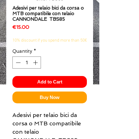
Adesivi per telaio bici da corsa o
1/2
MTB compatibile con telaio
CANNONDALE TBS85
Price
€15.00
10% discount if you spend more than 50€
Quantity
*
Add to Cart
Buy Now
Adesivi per telaio bici da
corsa o MTB compatibile
con telaio