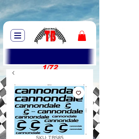
1/72
1/10
SKU: TBS85