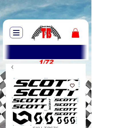
1/72
1/10