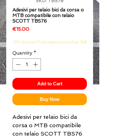
SKU: TBS76
1/2
Adesivi per telaio bici da corsa o
MTB compatibile con telaio
SCOTT TBS76
Price
€15.00
10% discount if you spend more than 50€
Quantity
*
Add to Cart
Buy Now
Adesivi per telaio bici da
corsa o MTB compatibile
con telaio SCOTT TBS76